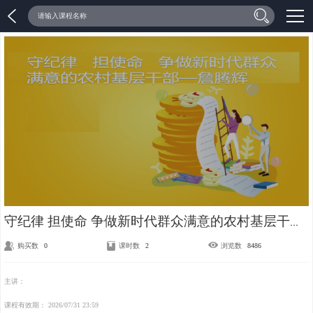
加载中...
守纪律 担使命 争做新时代群众满意的农村基层干部—詹腾辉
购买数
0
课时数
2
浏览数
8486
主讲：
课程有效期：
2026/07/31 23:59